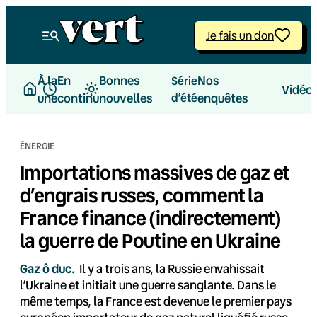
Aller
au
Je fais un don
contenu
À la
En
Bonnes
Nos
Série
Vidéo
une
continu
nouvelles
d’été
enquêtes
ÉNERGIE
Importations massives de gaz et
d’engrais russes, comment la
France finance (indirectement)
la guerre de Poutine en Ukraine
Gaz ô duc.
Il y a trois ans, la Russie envahissait
l’Ukraine et initiait une guerre sanglante. Dans le
même temps, la France est devenue le premier pays