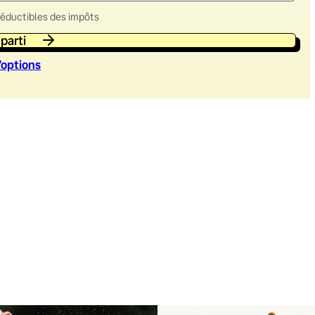
déductibles des impôts
 parti
’option
s