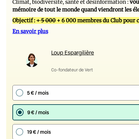
Climat, biodiversité, santé et désinformation :
vou
mémoire de tout le monde quand viendront les él
Objectif :
+ 5 000
+ 6 000 membres du Club pour c
En savoir plus
Loup Espargilière
Co-fondateur de Vert
5 € / mois
9 € / mois
19 € / mois