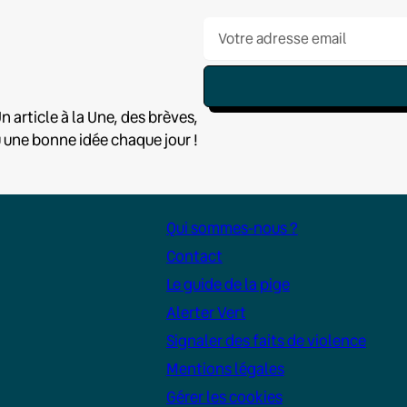
n article à la Une, des brèves,
u une bonne idée chaque jour !
Qui sommes-nous ?
Contact
Le guide de la pige
Alerter Vert
Signaler des faits de violence
Mentions légales
Gérer les cookies