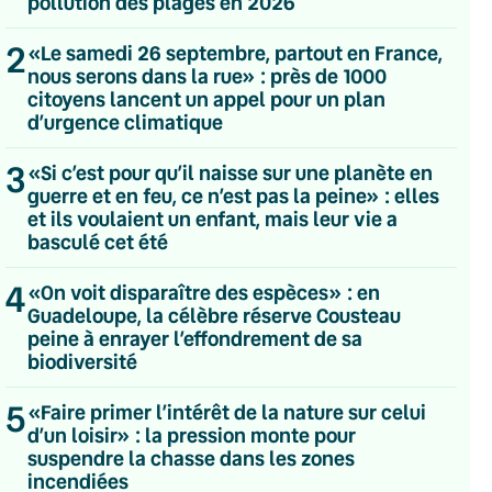
pollution des plages en 2026
2
«Le samedi 26 septembre, partout en France,
nous serons dans la rue» : près de 1000
citoyens lancent un appel pour un plan
d’urgence climatique
3
«Si c’est pour qu’il naisse sur une planète en
guerre et en feu, ce n’est pas la peine» : elles
et ils voulaient un enfant, mais leur vie a
basculé cet été
4
«On voit disparaître des espèces» : en
Guadeloupe, la célèbre réserve Cousteau
peine à enrayer l’effondrement de sa
biodiversité
5
«Faire primer l’intérêt de la nature sur celui
d’un loisir» : la pression monte pour
💌 Inscrivez-vous à nos newsletters
suspendre la chasse dans les zones
incendiées
Quotidienne