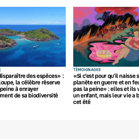
E
TÉMOIGNAGES
disparaître des espèces» :
«Si c’est pour qu’il naisse 
oupe, la célèbre réserve
planète en guerre et en feu
peine à enrayer
pas la peine» : elles et ils
ement de sa biodiversité
un enfant, mais leur vie a 
cet été