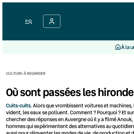
Aller
au
contenu
Menu
À la 
·
CULTURE
À REGARDER
Où sont passées les hironde
Cuits-cuits.
Alors que vrombissent voitures et machines, la
vident, les eaux se polluent. Comment ? Pourquoi ? Et sur
chercher des réponses en Auvergne où il y a filmé Anouk
hommes qui expérimentent des alternatives au quotidien,
aussi pour réinventer les modes de vie, de production et