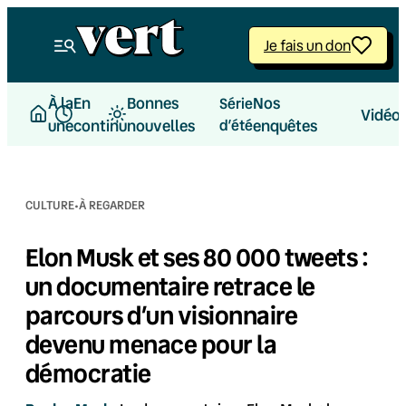
Aller
au
Je fais un don
contenu
À la
En
Bonnes
Nos
Série
Vidéo
une
continu
nouvelles
d’été
enquêtes
·
CULTURE
À REGARDER
Elon Musk et ses 80 000 tweets :
un documentaire retrace le
parcours d’un visionnaire
devenu menace pour la
démocratie