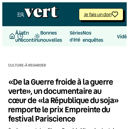
Aller
au
Je fais un don
contenu
À la
En
Bonnes
Nos
Séries
Vidé
une
continu
nouvelles
d’été
enquêtes
·
CULTURE
À REGARDER
«De la Guerre froide à la guerre
verte», un documentaire au
cœur de «la République du soja»
remporte le prix Empreinte du
festival Pariscience