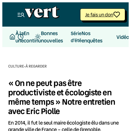
Aller
au
Je fais un don
contenu
À la
En
Bonnes
Nos
Série
Vidéo
une
continu
nouvelles
d’été
enquêtes
·
CULTURE
À REGARDER
« On ne peut pas être
productiviste et écologiste en
même temps » Notre entretien
avec Eric Piolle
En 2014, il fut le seul maire écologiste élu dans une
grande ville de France – celle de Grenoble.