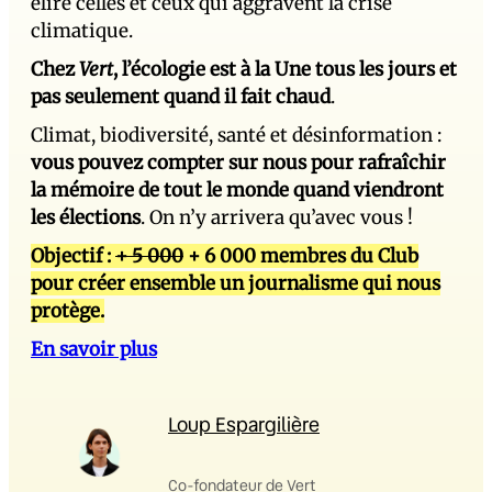
élire celles et ceux qui aggravent la crise
climatique.
Chez
Vert
, l’écologie est à la Une tous les jours et
pas seulement quand il fait chaud
.
Climat, biodiversité, santé et désinformation :
vous pouvez compter sur nous pour rafraîchir
la mémoire de tout le monde quand viendront
les élections
. On n’y arrivera qu’avec vous !
Objectif :
+ 5 000
+ 6 000 membres du Club
pour créer ensemble un journalisme qui nous
protège.
En savoir plus
Loup Espargilière
Co-fondateur de Vert