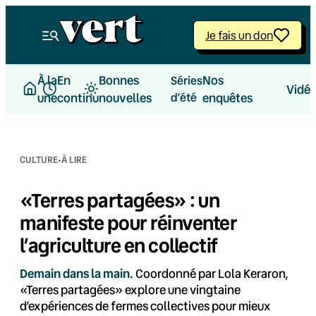
Aller
au
Je fais un don
contenu
À la
En
Bonnes
Nos
Séries
Vidé
une
continu
nouvelles
d’été
enquêtes
·
CULTURE
À LIRE
«Terres partagées» : un
manifeste pour réinventer
l’agriculture en collectif
Demain dans la main.
Coordonné par Lola Keraron,
«Terres partagées» explore une vingtaine
d’expériences de fermes collectives pour mieux