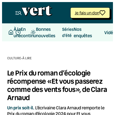
Aller
au
Je fais un don
contenu
À la
En
Bonnes
Nos
Séries
Vidé
une
continu
nouvelles
d’été
enquêtes
·
CULTURE
À LIRE
Le Prix du roman d’écologie
récompense «Et vous passerez
comme des vents fous», de Clara
Arnaud
Un prix soit-il.
L’écrivaine Clara Arnaud remporte le
Prix du roman d’écologie 2024 pour Et vous