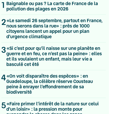
1
Baignable ou pas ? La carte de France de la
pollution des plages en 2026
2
«Le samedi 26 septembre, partout en France,
nous serons dans la rue» : près de 1000
citoyens lancent un appel pour un plan
d’urgence climatique
3
«Si c’est pour qu’il naisse sur une planète en
guerre et en feu, ce n’est pas la peine» : elles
et ils voulaient un enfant, mais leur vie a
basculé cet été
4
«On voit disparaître des espèces» : en
Guadeloupe, la célèbre réserve Cousteau
peine à enrayer l’effondrement de sa
biodiversité
5
💌 Inscrivez-vous à nos newsletters
«Faire primer l’intérêt de la nature sur celui
d’un loisir» : la pression monte pour
Quotidienne