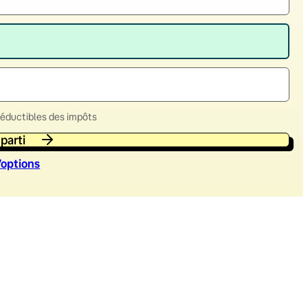
déductibles des impôts
 parti
’option
s