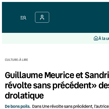
Aller
au
contenu
Menu
À la 
·
CULTURE
À LIRE
Guillaume Meurice et Sandr
révolte sans précédent» d
drolatique
De bons poils.
Dans Une révolte sans précédent, l’autrice e