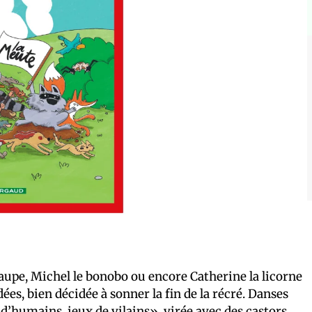
 taupe, Michel le bonobo ou encore Catherine la licorne
es, bien décidée à sonner la fin de la récré. Danses
d’humains, jeux de vilains», virée avec des castors