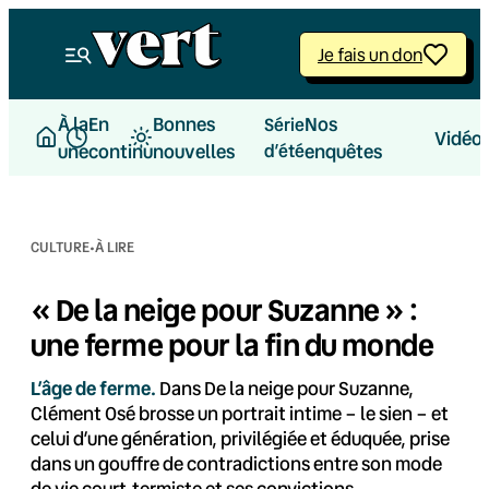
Aller
au
Je fais un don
contenu
À la
En
Bonnes
Nos
Série
Vidéo
une
continu
nouvelles
d’été
enquêtes
·
CULTURE
À LIRE
« De la neige pour Suzanne » :
une ferme pour la fin du monde
L’âge de ferme.
Dans De la neige pour Suzanne,
Clément Osé brosse un portrait intime – le sien – et
celui d’une génération, privilégiée et éduquée, prise
dans un gouffre de contradictions entre son mode
de vie court-termiste et ses convictions