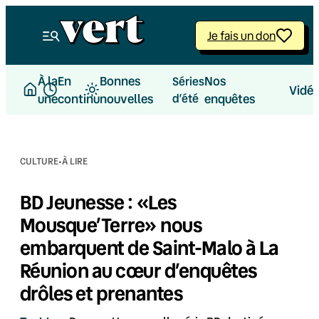
Aller
au
Je fais un don
contenu
À la
En
Bonnes
Nos
Séries
Vidé
une
continu
nouvelles
d’été
enquêtes
·
CULTURE
À LIRE
BD Jeunesse : «Les
Mousque’Terre» nous
embarquent de Saint-Malo à La
Réunion au cœur d’enquêtes
drôles et prenantes