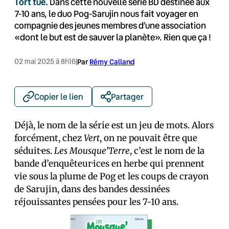
Tort tue.
Dans cette nouvelle série BD destinée aux
7-10 ans, le duo Pog-Sarujin nous fait voyager en
compagnie des jeunes membres d’une association
«dont le but est de sauver la planète». Rien que ça !
02 mai 2025 à 8h16
|
Par
Rémy Calland
Copier le lien
Partager
Déjà, le nom de la série est un jeu de mots. Alors
forcément, chez
Vert
, on ne pouvait être que
séduit·es.
Les Mousque’Terre
, c’est le nom de la
bande d’enquêteur·ices en herbe qui prennent
vie sous la plume de Pog et les coups de crayon
de Sarujin, dans des bandes dessinées
réjouissantes pensées pour les 7-10 ans.