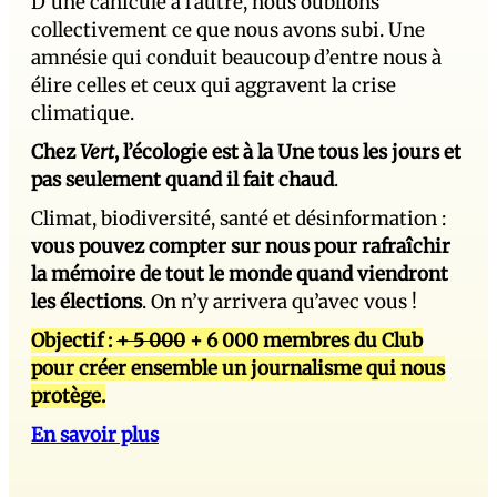
D’une canicule à l’autre, nous oublions
collectivement ce que nous avons subi. Une
amnésie qui conduit beaucoup d’entre nous à
élire celles et ceux qui aggravent la crise
climatique.
Chez
Vert
, l’écologie est à la Une tous les jours et
pas seulement quand il fait chaud
.
Climat, biodiversité, santé et désinformation :
vous pouvez compter sur nous pour rafraîchir
la mémoire de tout le monde quand viendront
les élections
. On n’y arrivera qu’avec vous !
Objectif :
+ 5 000
+ 6 000 membres du Club
pour créer ensemble un journalisme qui nous
protège.
En savoir plus