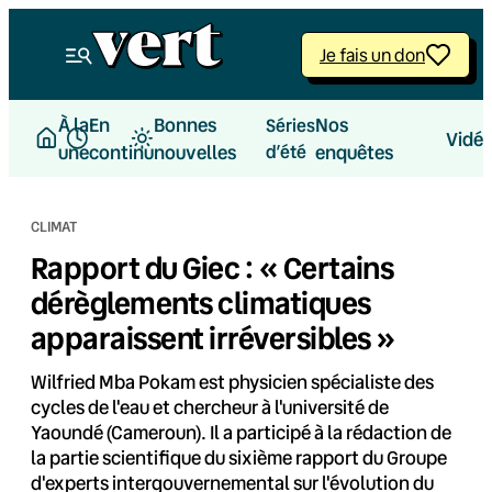
Aller
au
Je fais un don
contenu
À la
En
Bonnes
Nos
Séries
Vidé
une
continu
nouvelles
d’été
enquêtes
CLIMAT
Rapport du Giec : « Certains
dérèglements climatiques
apparaissent irréversibles »
Wilfried Mba Pokam est physicien spécialiste des
cycles de l'eau et chercheur à l'université de
Yaoundé (Cameroun). Il a participé à la rédaction de
la partie scientifique du sixième rapport du Groupe
d'experts intergouvernemental sur l'évolution du