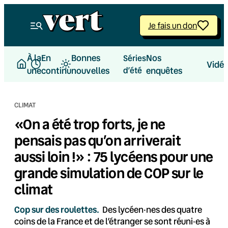
Aller
au
Je fais un don
contenu
À la
En
Bonnes
Nos
Séries
Vidé
une
continu
nouvelles
d’été
enquêtes
CLIMAT
«On a été trop forts, je ne
pensais pas qu’on arriverait
aussi loin !» : 75 lycéens pour une
grande simulation de COP sur le
climat
Cop sur des roulettes.
Des lycéen·nes des quatre
coins de la France et de l’étranger se sont réuni·es à