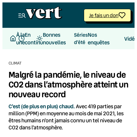
Aller
au
Je fais un don
contenu
À la
En
Bonnes
Nos
Séries
Vidé
une
continu
nouvelles
d’été
enquêtes
CLIMAT
Malgré la pandémie, le niveau de
CO2 dans l’atmosphère atteint un
nouveau record
C'est (de plus en plus) chaud.
Avec 419 parties par
million (PPM) en moyenne au mois de mai 2021, les
êtres humains n'ont jamais connu un tel niveau de
CO2 dans l'atmosphère.