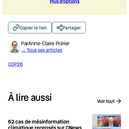
Plus d’option
s
Copier le lien
Partager
Par
Anne-Claire Poirier
→ Tous ses articles
COP26
À lire aussi
Voir tout
62 cas de mésinformation
climatique recensés sur CNews,