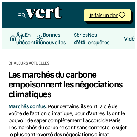
Aller
au
Je fais un don
contenu
À la
En
Bonnes
Nos
Séries
Vidé
une
continu
nouvelles
d’été
enquêtes
CHALEURS ACTUELLES
Les marchés du carbone
empoisonnent les négociations
climatiques
Marchés confus.
Pour certains, ils sont la clé de
voûte de l'action climatique, pour d'autres ils ont le
pouvoir de saper complètement l'accord de Paris.
Les marchés du carbone sont sans conteste le sujet
le plus controversé des négociations climat.