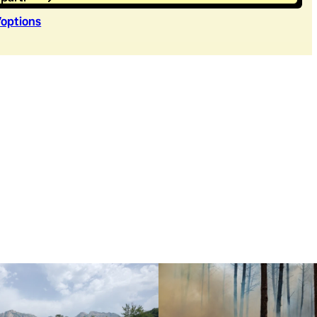
’option
s