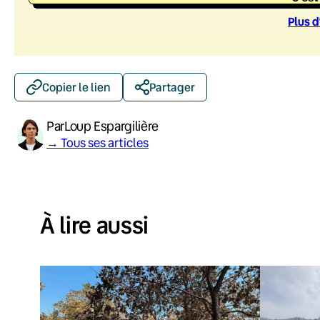
Plus d
Copier le lien
Partager
Par
Loup Espargilière
→ Tous ses articles
À lire aussi