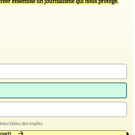
réer ensemble un journalisme qui nous protège.
déductibles des impôts
 parti