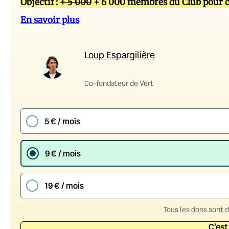
Objectif :
+ 5 000
+ 6 000 membres du Club pour c
En savoir plus
Loup Espargilière
Co-fondateur de Vert
5 € / mois
9 € / mois
19 € / mois
Tous les dons sont 
C'est