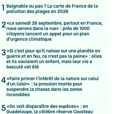
1
Baignable ou pas ? La carte de France de la
pollution des plages en 2026
2
«Le samedi 26 septembre, partout en France,
nous serons dans la rue» : près de 1000
citoyens lancent un appel pour un plan
d’urgence climatique
3
«Si c’est pour qu’il naisse sur une planète en
guerre et en feu, ce n’est pas la peine» : elles
et ils voulaient un enfant, mais leur vie a
basculé cet été
4
«Faire primer l’intérêt de la nature sur celui
d’un loisir» : la pression monte pour
suspendre la chasse dans les zones
incendiées
💌 Inscrivez-vous à nos newsletters
5
«On voit disparaître des espèces» : en
Guadeloupe, la célèbre réserve Cousteau
Quotidienne