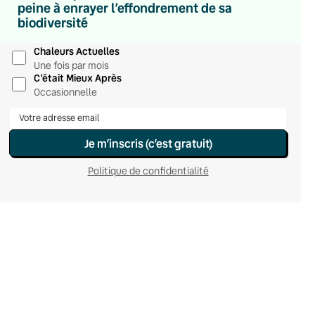
peine à enrayer l’effondrement de sa
Du lundi au vendredi
biodiversité
Hebdomadaire
Le samedi
Chaleurs Actuelles
Une fois par mois
C’était Mieux Après
Occasionnelle
Je m’inscris (c’est gratuit)
Politique de confidentialité