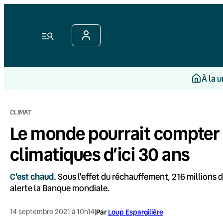
Aller
au
contenu
Menu
À la 
CLIMAT
Le monde pourrait compter 2
climatiques d’ici 30 ans
C'est chaud.
Sous l'effet du réchauffement, 216 millions 
alerte la Banque mondiale.
14 septembre 2021 à 10h14
|
Par
Loup Espargilière