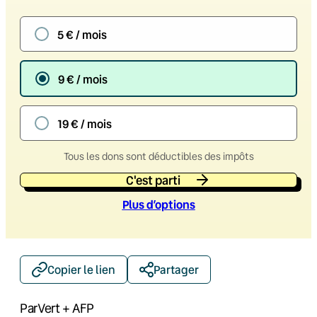
5 € / mois
9 € / mois
19 € / mois
Tous les dons sont déductibles des impôts
C'est parti
Plus d’option
s
Copier le lien
Partager
Par
Vert + AFP