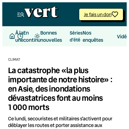
Aller
au
Je fais un don
contenu
À la
En
Bonnes
Nos
Séries
Vidé
une
continu
nouvelles
d’été
enquêtes
CLIMAT
La catastrophe «la plus
importante de notre histoire» :
en Asie, des inondations
dévastatrices font au moins
1 000 morts
Ce lundi, secouristes et militaires s'activent pour
déblayer les routes et porter assistance aux