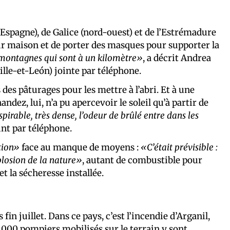
’Espagne), de Galice (nord-ouest) et de l’Estrémadure
leur maison et de porter des masques pour supporter la
s montagnes qui sont à un kilomètre»
, a décrit Andrea
ille-et-León) jointe par téléphone.
 des pâturages pour les mettre à l’abri. Et à une
ndez, lui, n’a pu apercevoir le soleil qu’à partir de
espirable, très dense, l’odeur de brûlé entre dans les
int par téléphone.
tion»
face au manque de moyens :
«C’était prévisible :
plosion de la nature»
, autant de combustible pour
t la sécheresse installée.
in juillet. Dans ce pays, c’est l’incendie d’Arganil,
2 000 pompiers mobilisés sur le terrain y sont