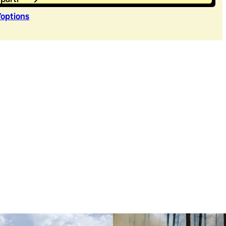
’option
s