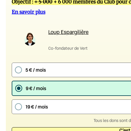
Objectif :
+ 5 000
+ 6 000 membres du Club pour c
En savoir plus
Loup Espargilière
Co-fondateur de Vert
5 € / mois
9 € / mois
19 € / mois
Tous les dons sont 
C'est