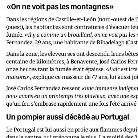
«On ne voit pas les montagnes»
Dans les régions de Castille-et-León (nord-ouest de l
(ouest), les habitant·es sont contraint·es d’évacuer 
fumée.
«Il y a comme un brouillard, on ne voit pas le
Fernandez, 29 ans, une habitante de Ribadelago (Cast
Dans la zone, les éleveur·ses ont descendu leurs bêtes
centaine de kilomètres, à Benavente, José Carlos Ferna
onze heures tant la fumée était épaisse.
«L’air est irr
maisons»
, explique ce masseur de 47 ans, lui aussi jo
José Carlos Fernandez ressent
«une immense indigna
nous avons eu un printemps très pluvieux, avec une ex
qu’un feu s’embrase rapidement une fois l’été arrivé e
Un pompier aussi décédé au Portugal
Le Portugal est lui aussi en proie aux flammes depuis f
dans le centre, qui préoccupe le plus. La moitié des 