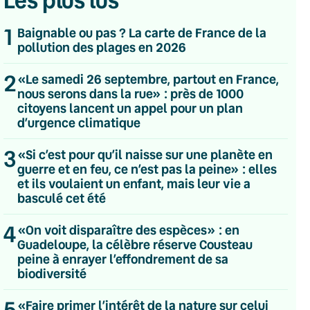
Les plus lus
1
Baignable ou pas ? La carte de France de la
pollution des plages en 2026
2
«Le samedi 26 septembre, partout en France,
nous serons dans la rue» : près de 1000
citoyens lancent un appel pour un plan
d’urgence climatique
3
«Si c’est pour qu’il naisse sur une planète en
guerre et en feu, ce n’est pas la peine» : elles
et ils voulaient un enfant, mais leur vie a
basculé cet été
4
«On voit disparaître des espèces» : en
Guadeloupe, la célèbre réserve Cousteau
peine à enrayer l’effondrement de sa
biodiversité
💌 Inscrivez-vous à nos newsletters
5
«Faire primer l’intérêt de la nature sur celui
Quotidienne