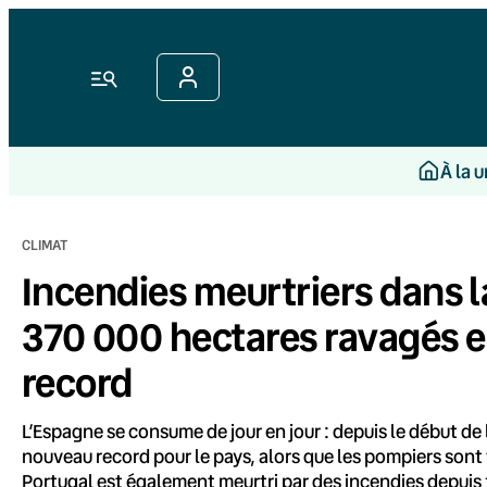
Aller
au
contenu
Menu
À la 
CLIMAT
Incendies meurtriers dans la
370 000 hectares ravagés e
record
L’Espagne se consume de jour en jour : depuis le début de l
nouveau record pour le pays, alors que les pompiers sont 
Portugal est également meurtri par des incendies depuis fi