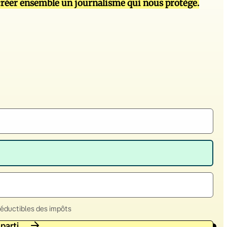
réer ensemble un journalisme qui nous protège.
déductibles des impôts
 parti