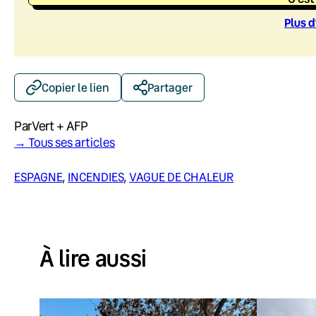
Plus d
Copier le lien
Partager
Par
Vert + AFP
→ Tous ses articles
ESPAGNE
, 
INCENDIES
, 
VAGUE DE CHALEUR
À lire aussi