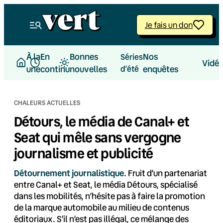
Aller
au
Je fais un don
contenu
À la
En
Bonnes
Nos
Séries
Vidé
une
continu
nouvelles
d’été
enquêtes
CHALEURS ACTUELLES
Détours, le média de Canal+ et
Seat qui mêle sans vergogne
journalisme et publicité
Détournement journalistique.
Fruit d’un partenariat
entre Canal+ et Seat, le média Détours, spécialisé
dans les mobilités, n’hésite pas à faire la promotion
de la marque automobile au milieu de contenus
éditoriaux. S’il n’est pas illégal, ce mélange des