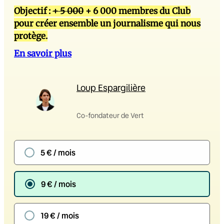
Objectif :
+ 5 000
+ 6 000 membres du Club
pour créer ensemble un journalisme qui nous
protège.
En savoir plus
Loup Espargilière
Co-fondateur de Vert
5 € / mois
9 € / mois
19 € / mois