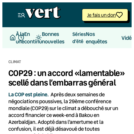
Aller
au
Je fais un don
contenu
À la
En
Bonnes
Nos
Séries
Vidé
une
continu
nouvelles
d’été
enquêtes
CLIMAT
COP29 : un accord «lamentable»
scellé dans l’embarras général
La COP est pleine.
Après deux semaines de
négociations poussives, la 29ème conférence
mondiale (COP29) sur le climat a débouché sur un
accord financier ce week-end à Bakou en
Azerbaïdjan. Adopté dans l’amertume et la
confusion, il est déjà désavoué de toutes