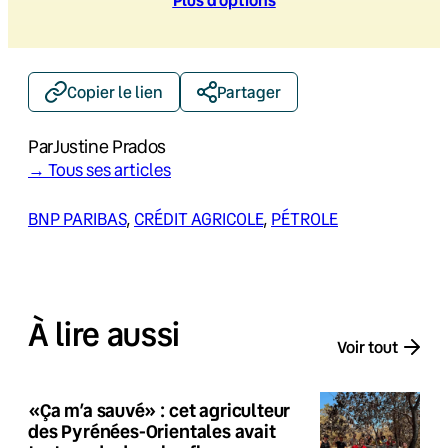
Copier le lien
Partager
Par
Justine Prados
→ Tous ses articles
BNP PARIBAS
, 
CRÉDIT AGRICOLE
, 
PÉTROLE
À lire aussi
Voir tout
«Ça m’a sauvé» : cet agriculteur
des Pyrénées-Orientales avait