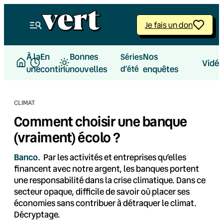
Aller
au
Je fais un don
contenu
À la
En
Bonnes
Nos
Séries
Vidé
une
continu
nouvelles
d’été
enquêtes
CLIMAT
Comment choisir une banque
(vraiment) écolo ?
Banco.
Par les activités et entreprises qu’elles
financent avec notre argent, les banques portent
une responsabilité dans la crise climatique. Dans ce
secteur opaque, difficile de savoir où placer ses
économies sans contribuer à détraquer le climat.
Décryptage.