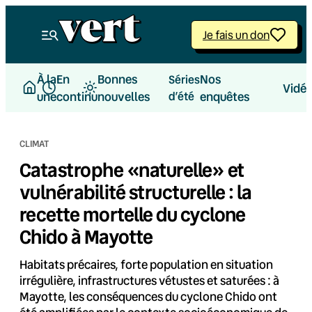
Aller
au
Je fais un don
contenu
À la
En
Bonnes
Nos
Séries
Vidé
une
continu
nouvelles
d’été
enquêtes
CLIMAT
Catastrophe «naturelle» et
vulnérabilité structurelle : la
recette mortelle du cyclone
Chido à Mayotte
Habitats précaires, forte population en situation
irrégulière, infrastructures vétustes et saturées : à
Mayotte, les conséquences du cyclone Chido ont