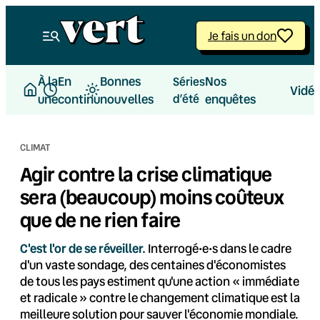
Aller
au
Je fais un don
contenu
À la
En
Bonnes
Nos
Séries
Vidé
une
continu
nouvelles
d’été
enquêtes
CLIMAT
Agir contre la crise climatique
sera (beaucoup) moins coûteux
que de ne rien faire
C'est l'or de se réveiller.
Interrogé•e•s dans le cadre
d'un vaste sondage, des centaines d'économistes
de tous les pays estiment qu'une action « immédiate
et radicale » contre le changement climatique est la
meilleure solution pour sauver l'économie mondiale.