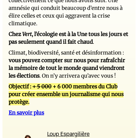
collectivement ce que nous avons subi. Une
amnésie qui conduit beaucoup d’entre nous à
élire celles et ceux qui aggravent la crise
climatique.
Chez
Vert
, l’écologie est à la Une tous les jours et
pas seulement quand il fait chaud
.
Climat, biodiversité, santé et désinformation :
vous pouvez compter sur nous pour rafraîchir
la mémoire de tout le monde quand viendront
les élections
. On n’y arrivera qu’avec vous !
Objectif :
+ 5 000
+ 6 000 membres du Club
pour créer ensemble un journalisme qui nous
protège.
En savoir plus
Loup Espargilière