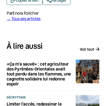
Copier le lien
Partager
Par
Enora Foricher
→ Tous ses articles
À lire aussi
Voir tout
«Ça m’a sauvé» : cet agriculteur
des Pyrénées-Orientales avait
tout perdu dans les flammes, une
cagnotte solidaire lui redonne
espoir
DÉCRYPTAGE
Limiter l’accès, redessiner le