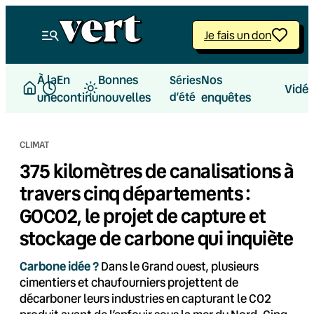
Aller
au
Je fais un don
contenu
À la
En
Bonnes
Nos
Séries
Vidé
une
continu
nouvelles
d’été
enquêtes
CLIMAT
375 kilomètres de canalisations à
travers cinq départements :
GOCO2, le projet de capture et
stockage de carbone qui inquiète
Carbone idée ?
Dans le Grand ouest, plusieurs
cimentiers et chaufourniers projettent de
décarboner leurs industries en capturant le CO2