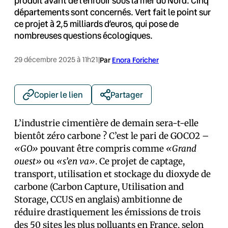
produit avant de l’enfouir sous la mer du Nord. Cinq
départements sont concernés. Vert fait le point sur
ce projet à 2,5 milliards d’euros, qui pose de
nombreuses questions écologiques.
29 décembre 2025 à 11h21
|
Par
Enora Foricher
Copier le lien
Partager
L’industrie cimentière de demain sera-t-elle
bientôt zéro carbone ? C’est le pari de GOCO2 –
«GO»
pouvant être compris comme
«Grand
ouest»
ou
«s’en va»
. Ce projet de captage,
transport, utilisation et stockage du dioxyde de
carbone (Carbon Capture, Utilisation and
Storage, CCUS en anglais) ambitionne de
réduire drastiquement les émissions de trois
des 50 sites les plus polluants en France, selon