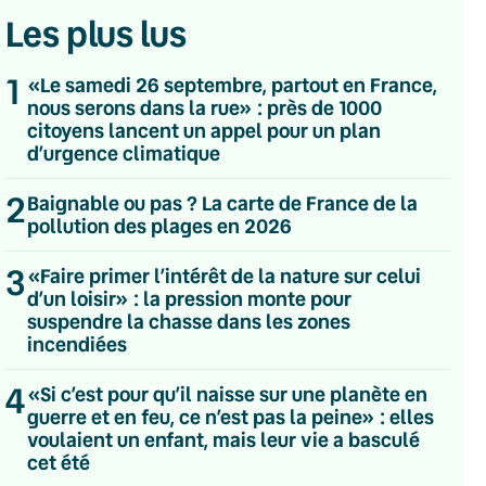
Les plus lus
1
«Le samedi 26 septembre, partout en France,
nous serons dans la rue» : près de 1000
citoyens lancent un appel pour un plan
d’urgence climatique
2
Baignable ou pas ? La carte de France de la
pollution des plages en 2026
3
«Faire primer l’intérêt de la nature sur celui
d’un loisir» : la pression monte pour
suspendre la chasse dans les zones
incendiées
4
«Si c’est pour qu’il naisse sur une planète en
💌 Inscrivez-vous à nos newsletters
guerre et en feu, ce n’est pas la peine» : elles
voulaient un enfant, mais leur vie a basculé
Quotidienne
cet été
Du lundi au vendredi