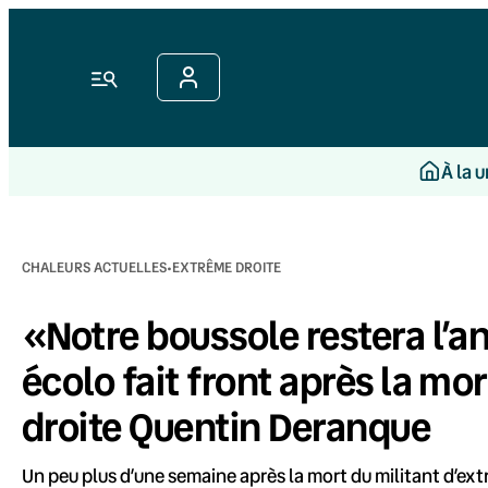
Aller
au
contenu
Menu
À la 
·
CHALEURS ACTUELLES
EXTRÊME DROITE
«Notre boussole restera l’
écolo fait front après la mo
droite Quentin Deranque
Un peu plus d’une semaine après la mort du militant d’ex