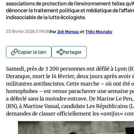
associations de protection de l’environnement telles qu'A
dénoncer le traitement politique et médiatique de l’affaire
indissociable de la lutte écologiste.
23 février 2026 à 11h08
|
Par
Zoé Moreau
et
Théo Mouraby
Copier le lien
Partager
Samedi, près de 3 200 personnes ont défilé à Lyon 
Deranque, mort le 14 février, deux jours après avoir
militant·es antifascistes. Cette marche – où ont été o
homophobes – est venue parachever une semaine pol
a déferlé sans la moindre entrave. De Marine Le Pen,
(RN), à Martine Vassal, candidate Les Républicains (
demandes de classer officiellement les
«antifas»
comm