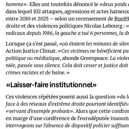
homme».
Elles ont toutefois dénoncé le
«deux poids
dans lequel 102 attaques, agressions et actes haineux
entre 2010 et 2025 – selon un recensement de
Rue89
droite et des violences politiques Nicolas Lebourg :
«
radicaux depuis 1986
,
la gauche a tué 6 personnes, la d
Lorsque ça s’est passé,
«où étaient les minutes de silen
Action Justice Climat.
«Ces victimes ne bénéficient pas
politique ou médiatique
, abonde Greenpeace.
La viole
niée, passée sous silence. Cela doit cesser et justice do
crimes racistes et de haine.»
«Laisser-faire institutionnel»
Ces violences répétées posent aussi la question
«du l
face à des réseaux d’extrême droite pourtant identifiés
«servant d’exemple probant»
. Alors que cette confron
en marge d’une conférence de l’eurodéputée insoumi
interrogeons sur l’absence de dispositif policier suffisa