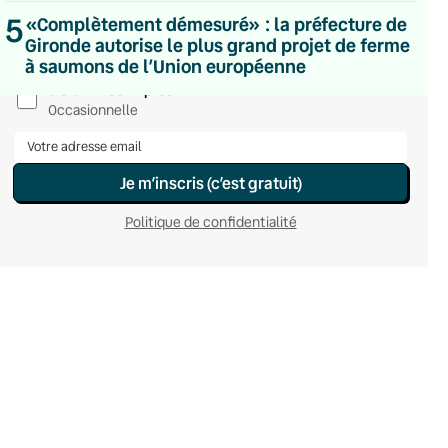
Hebdomadaire
5
«Complètement démesuré» : la préfecture de
Le samedi
Gironde autorise le plus grand projet de ferme
Chaleurs Actuelles
à saumons de l’Union européenne
Une fois par mois
C’était Mieux Après
Occasionnelle
Je m’inscris (c’est gratuit)
Politique de confidentialité