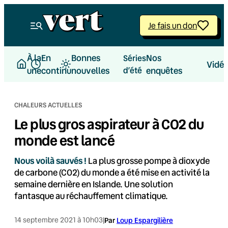
Aller
au
Je fais un don
contenu
À la
En
Bonnes
Nos
Séries
Vidé
une
continu
nouvelles
d’été
enquêtes
CHALEURS ACTUELLES
Le plus gros aspirateur à CO2 du
monde est lancé
Nous voilà sauvés !
La plus grosse pompe à dioxyde
de carbone (CO2) du monde a été mise en activité la
semaine dernière en Islande. Une solution
fantasque au réchauffement climatique.
14 septembre 2021 à 10h03
|
Par
Loup Espargilière