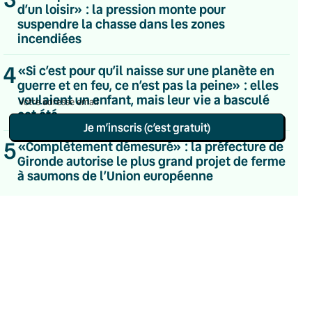
d’un loisir» : la pression monte pour
Hebdomadaire
suspendre la chasse dans les zones
Le samedi
Chaleurs Actuelles
incendiées
Une fois par mois
C’était Mieux Après
4
«Si c’est pour qu’il naisse sur une planète en
Occasionnelle
guerre et en feu, ce n’est pas la peine» : elles
voulaient un enfant, mais leur vie a basculé
cet été
Je m’inscris (c’est gratuit)
5
«Complètement démesuré» : la préfecture de
Politique de confidentialité
Gironde autorise le plus grand projet de ferme
à saumons de l’Union européenne