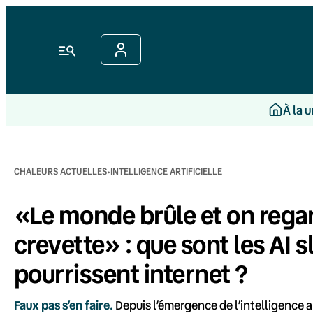
Aller
au
contenu
Menu
À la 
·
CHALEURS ACTUELLES
INTELLIGENCE ARTIFICIELLE
«Le monde brûle et on rega
crevette» : que sont les AI 
pourrissent internet ?
Faux pas s’en faire.
Depuis l’émergence de l’intelligence ar