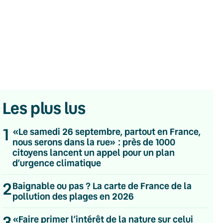
Les plus lus
1
«Le samedi 26 septembre, partout en France,
nous serons dans la rue» : près de 1000
citoyens lancent un appel pour un plan
d’urgence climatique
2
Baignable ou pas ? La carte de France de la
💌 Inscrivez-vous à nos newsletters
pollution des plages en 2026
Quotidienne
3
«Faire primer l’intérêt de la nature sur celui
Du lundi au vendredi