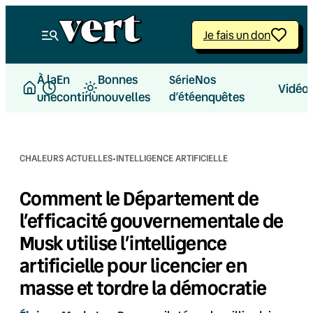
Aller
au
Je fais un don
contenu
À la
En
Bonnes
Nos
Série
Vidéo
une
continu
nouvelles
d’été
enquêtes
·
CHALEURS ACTUELLES
INTELLIGENCE ARTIFICIELLE
Comment le Département de
l’efficacité gouvernementale de
Musk utilise l’intelligence
artificielle pour licencier en
masse et tordre la démocratie