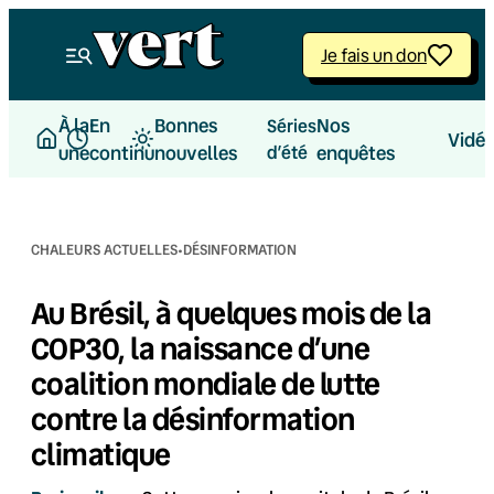
Aller
au
Je fais un don
contenu
À la
En
Bonnes
Nos
Séries
Vidé
une
continu
nouvelles
d’été
enquêtes
·
CHALEURS ACTUELLES
DÉSINFORMATION
Au Brésil, à quelques mois de la
COP30, la naissance d’une
coalition mondiale de lutte
contre la désinformation
climatique