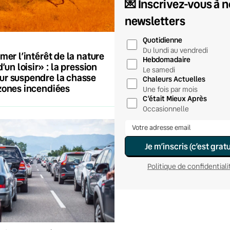
💌 Inscrivez-vous à 
newsletters
Quotidienne
Du lundi au vendredi
mer l’intérêt de la nature
Hebdomadaire
d’un loisir» : la pression
Le samedi
ur suspendre la chasse
Chaleurs Actuelles
zones incendiées
Une fois par mois
C’était Mieux Après
Occasionnelle
Je m’inscris (c’est gratu
Politique de confidentiali