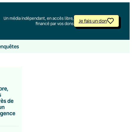
Un média indépendant, en accès libre,
Je fais un don
financé par vos dons
enquêtes
bre,
s
rès de
un
rgence