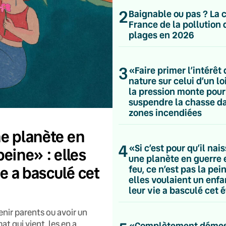
2
Baignable ou pas ? La 
France de la pollution 
plages en 2026
3
«Faire primer l’intérêt 
nature sur celui d’un loi
la pression monte pour
suspendre la chasse da
zones incendiées
ne planète en
4
«Si c’est pour qu’il nai
peine» : elles
une planète en guerre 
ie a basculé cet
feu, ce n’est pas la pei
elles voulaient un enfa
leur vie a basculé cet é
venir parents ou avoir un
t qui vient, les en a
«Complètement déme