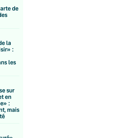
carte de
des
de la
sir» :
ns les
sse sur
et en
ne» :
nt, mais
té
suré»