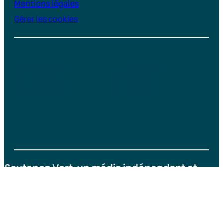
Mentions légales
Gérer les cookies
Instagram
YouTube
LinkedIn
TikTok
Facebook
Bluesky
Soutenez Vert, un média indépendant et
sans publicité
Je fais un don