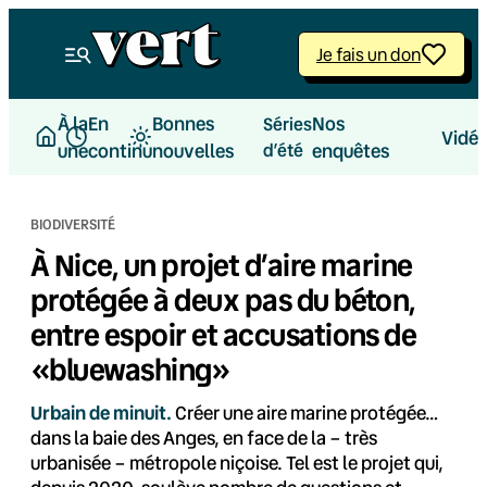
Aller
au
Je fais un don
contenu
À la
En
Bonnes
Nos
Séries
Vidé
une
continu
nouvelles
d’été
enquêtes
BIODIVERSITÉ
À Nice, un projet d’aire marine
protégée à deux pas du béton,
entre espoir et accusations de
«bluewashing»
Urbain de minuit.
Créer une aire marine protégée…
dans la baie des Anges, en face de la – très
urbanisée – métropole niçoise. Tel est le projet qui,