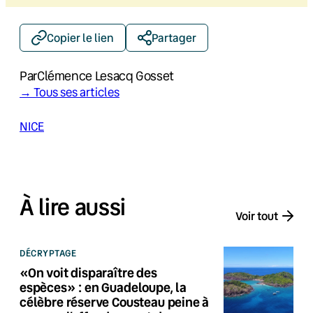
Copier le lien
Partager
Par
Clémence Lesacq Gosset
→ Tous ses articles
NICE
À lire aussi
Voir tout
DÉCRYPTAGE
«On voit disparaître des
espèces» : en Guadeloupe, la
célèbre réserve Cousteau peine à