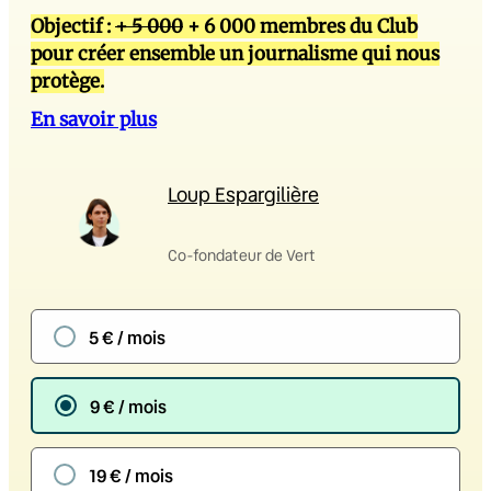
Objectif :
+ 5 000
+ 6 000 membres du Club
pour créer ensemble un journalisme qui nous
protège.
En savoir plus
Loup Espargilière
Co-fondateur de Vert
5 € / mois
9 € / mois
19 € / mois