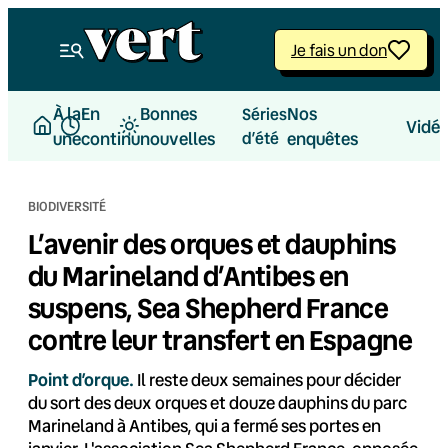
Aller
au
Je fais un don
contenu
À la
En
Bonnes
Nos
Séries
Vidé
une
continu
nouvelles
d’été
enquêtes
BIODIVERSITÉ
L’avenir des orques et dauphins
du Marineland d’Antibes en
suspens, Sea Shepherd France
contre leur transfert en Espagne
Point d’orque.
Il reste deux semaines pour décider
du sort des deux orques et douze dauphins du parc
Marineland à Antibes, qui a fermé ses portes en