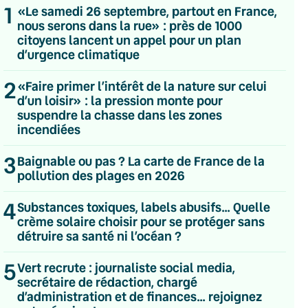
1
«Le samedi 26 septembre, partout en France,
nous serons dans la rue» : près de 1000
citoyens lancent un appel pour un plan
d’urgence climatique
2
«Faire primer l’intérêt de la nature sur celui
d’un loisir» : la pression monte pour
suspendre la chasse dans les zones
incendiées
3
Baignable ou pas ? La carte de France de la
pollution des plages en 2026
4
Substances toxiques, labels abusifs… Quelle
crème solaire choisir pour se protéger sans
détruire sa santé ni l’océan ?
💌 Inscrivez-vous à nos newsletters
5
Vert recrute : journaliste social media,
secrétaire de rédaction, chargé
Quotidienne
d’administration et de finances… rejoignez
Du lundi au vendredi