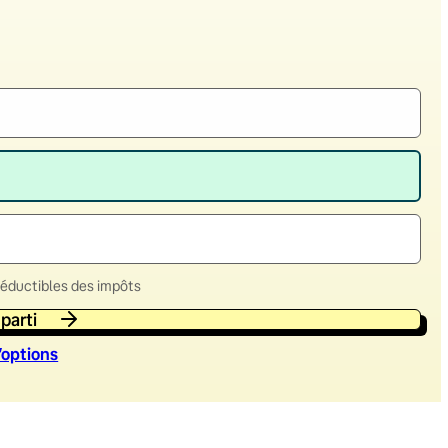
déductibles des impôts
 parti
’option
s