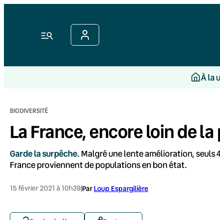
Aller
au
contenu
Menu
À la 
BIODIVERSITÉ
La France, encore loin de la
Garde la surpêche.
Malgré une lente amélioration, seuls 
France proviennent de populations en bon état.
15 février 2021 à 10h39
|
Par
Loup Espargilière