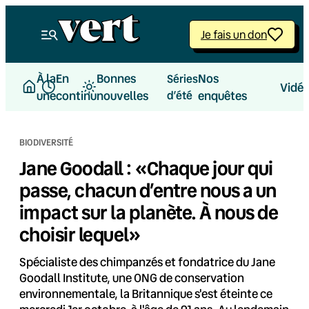
Aller
au
Je fais un don
contenu
À la
En
Bonnes
Nos
Séries
Vidé
une
continu
nouvelles
d’été
enquêtes
BIODIVERSITÉ
Jane Goodall : «Chaque jour qui
passe, chacun d’entre nous a un
impact sur la planète. À nous de
choisir lequel»
Spécialiste des chimpanzés et fondatrice du Jane
Goodall Institute, une ONG de conservation
environnementale, la Britannique s'est éteinte ce