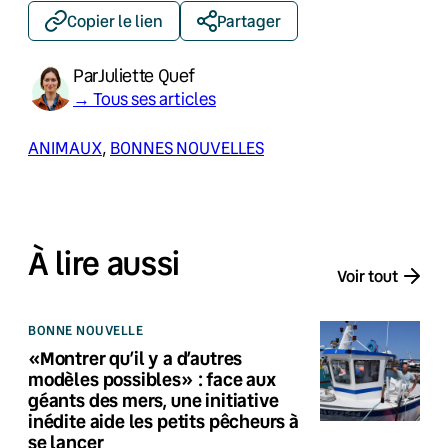
Copier le lien
Partager
Par
Juliette Quef
→ Tous ses articles
ANIMAUX
, 
BONNES NOUVELLES
À lire aussi
Voir tout
BONNE NOUVELLE
«Montrer qu’il y a d’autres
modèles possibles» : face aux
géants des mers, une initiative
inédite aide les petits pêcheurs à
se lancer