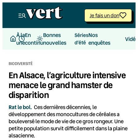
Aller
au
Je fais un don
contenu
À la
En
Bonnes
Nos
Séries
Vidé
une
continu
nouvelles
d’été
enquêtes
BIODIVERSITÉ
En Alsace, l’agriculture intensive
menace le grand hamster de
disparition
Rat le bol.
Ces dernières décennies, le
développement des monocultures de céréales a
bouleversé le mode de vie de ce gros rongeur. Une
petite population survit difficilement dans la plaine
alsacienne.