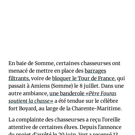
En baie de Somme, certain·es chasseur·ses ont
menacé de mettre en place des
barrages
filtrants
, voire de
bloquer le Tour de France
, qui
passait à Amiens (Somme) le 8 juillet. Dans une
autre ambiance,
une banderole
«Père Fouras
soutient la chasse»
a été tendue sur le célèbre
fort Boyard, au large de la Charente-Maritime.
La complainte des chasseur·ses a reçu l’oreille
attentive de certain·es élu·es. Depuis l’annonce
du projet d’arrêté le 20 juin,
Vert
a recensé 13