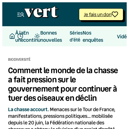
Aller
au
Je fais un don
contenu
À la
En
Bonnes
Nos
Séries
Vidé
une
continu
nouvelles
d’été
enquêtes
BIODIVERSITÉ
Comment le monde de la chasse
a fait pression sur le
gouvernement pour continuer à
tuer des oiseaux en déclin
La chasse accourt.
Menaces sur le Tour de France,
manifestations, pressions politiques… mobilisée
depuis le 20 juin, la Fédération nationale des