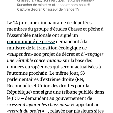
chasseurs, Willy Schraen, qualifie Agnès Pannier-
Runacher de ministre «techno et hors-sol». ©
Capture d’écran Chasseur de France TV
Le 24 juin, une cinquantaine de député·es
membres du groupe d’études Chasse et pêche à
l’Assemblée nationale ont signé un
communiqué de presse
demandant à la
ministre de la transition écologique de
«suspendre»
son projet de décret et d’
«engager
une véritable concertation»
sur la base des
données européennes qui seront actualisées à
l’automne prochain. Le même jour, 53
parlementaires d’extrême droite (RN,
Reconquête et Union des droites pour la
République) ont signé une
tribune
publiée dans
le JDD – demandant au gouvernement de
«cesser d’ignorer les chasseurs»
et appelant au
«retrait du projet» –,
relayée par plusieurs
sites