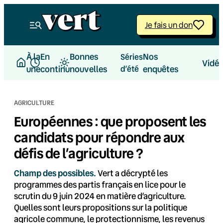
Aller
au
Je fais un don
contenu
À la
En
Bonnes
Nos
Séries
Vidé
une
continu
nouvelles
d’été
enquêtes
AGRICULTURE
Européennes : que proposent les
candidats pour répondre aux
défis de l’agriculture ?
Champ des possibles.
Vert a décrypté les
programmes des partis français en lice pour le
scrutin du 9 juin 2024 en matière d’agriculture.
Quelles sont leurs propositions sur la politique
agricole commune, le protectionnisme, les revenus