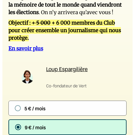
la mémoire de tout le monde quand viendront
les élections
. On n’y arrivera qu’avec vous !
Objectif :
+ 5 000
+ 6 000 membres du Club
pour créer ensemble un journalisme qui nous
protège.
En savoir plus
Loup Espargilière
Co-fondateur de Vert
5 € / mois
9 € / mois