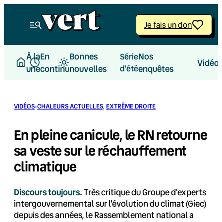
Aller
au
Je fais un don
contenu
À la
En
Bonnes
Nos
Série
Vidéo
une
continu
nouvelles
d’été
enquêtes
·
VIDÉOS
CHALEURS ACTUELLES
, 
EXTRÊME DROITE
En pleine canicule, le RN retourne
sa veste sur le réchauffement
climatique
Discours toujours.
Très critique du Groupe d'experts
intergouvernemental sur l'évolution du climat (Giec)
depuis des années, le Rassemblement national a