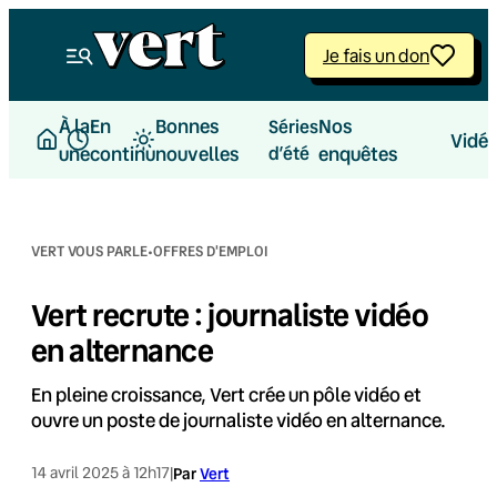
Aller
au
Je fais un don
contenu
À la
En
Bonnes
Nos
Séries
Vidé
une
continu
nouvelles
d’été
enquêtes
·
VERT VOUS PARLE
OFFRES D'EMPLOI
Vert recrute : journaliste vidéo
en alternance
En pleine croissance, Vert crée un pôle vidéo et
ouvre un poste de journaliste vidéo en alternance.
14 avril 2025 à 12h17
|
Par
Vert