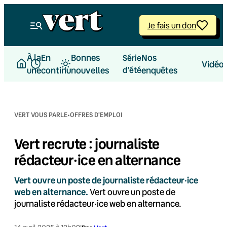
Aller
au
Je fais un don
contenu
À la
En
Bonnes
Nos
Série
Vidéo
une
continu
nouvelles
d’été
enquêtes
·
VERT VOUS PARLE
OFFRES D'EMPLOI
Vert recrute : journaliste
rédacteur·ice en alternance
Vert ouvre un poste de journaliste rédacteur·ice
web en alternance.
Vert ouvre un poste de
journaliste rédacteur·ice web en alternance.