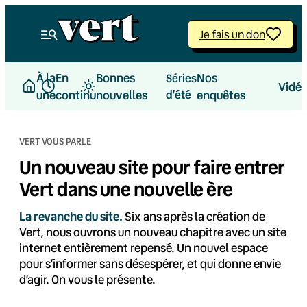
Aller
au
Je fais un don
contenu
À la
En
Bonnes
Nos
Séries
Vidé
une
continu
nouvelles
d’été
enquêtes
VERT VOUS PARLE
Un nouveau site pour faire entrer
Vert dans une nouvelle ère
La revanche du site.
Six ans après la création de
Vert, nous ouvrons un nouveau chapitre avec un site
internet entièrement repensé. Un nouvel espace
pour s’informer sans désespérer, et qui donne envie
d’agir. On vous le présente.