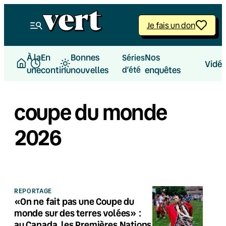
Je fais un don
À la
En
Bonnes
Nos
Séries
Vidé
une
continu
nouvelles
d’été
enquêtes
coupe du monde
2026
REPORTAGE
«On ne fait pas une Coupe du
monde sur des terres volées» :
au Canada, les Premières Nations