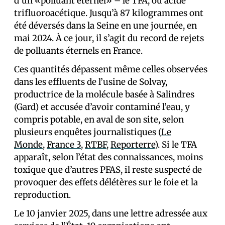
d’un «polluant éternel» – le TFA, ou acide
trifluoroacétique. Jusqu’à 87 kilogrammes ont
été déversés dans la Seine en une journée, en
mai 2024. À ce jour, il s’agit du record de rejets
de polluants éternels en France.
Ces quantités dépassent même celles observées
dans les effluents de l’usine de Solvay,
productrice de la molécule basée à Salindres
(Gard) et accusée d’avoir contaminé l’eau, y
compris potable, en aval de son site, selon
plusieurs enquêtes journalistiques (
Le
Monde
,
France 3
,
RTBF
,
Reporterre
). Si le TFA
apparaît, selon l’état des connaissances, moins
toxique que d’autres PFAS, il reste suspecté de
provoquer des effets délétères sur le foie et la
reproduction.
Le 10 janvier 2025, dans une lettre adressée aux