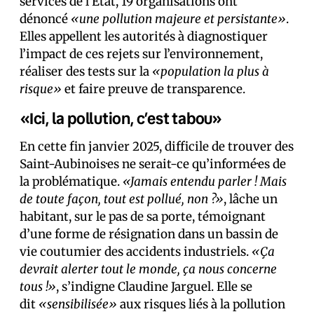
services de l’État, 19 organisations ont
dénoncé
«une pollution majeure et persistante»
.
Elles appellent les autorités à diagnostiquer
l’impact de ces rejets sur l’environnement,
réaliser des tests sur la
«population la plus à
risque»
et faire preuve de transparence.
«Ici, la pollution, c’est tabou»
En cette fin janvier 2025, difficile de trouver des
Saint-Aubinois·es ne serait-ce qu’informé·es de
la problématique.
«Jamais entendu parler ! Mais
de toute façon, tout est pollué, non ?»
, lâche un
habitant, sur le pas de sa porte, témoignant
d’une forme de résignation dans un bassin de
vie coutumier des accidents industriels.
«Ça
devrait alerter tout le monde, ça nous concerne
tous !»
, s’indigne Claudine Jarguel. Elle se
dit
«sensibilisée»
aux risques liés à la pollution