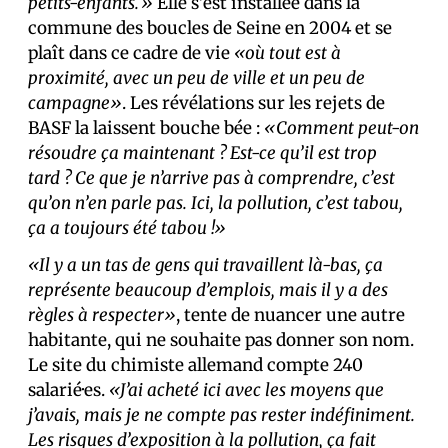
petits-enfants.»
Elle s’est installée dans la
commune des boucles de Seine en 2004 et se
plaît dans ce cadre de vie
«où tout est à
proximité, avec un peu de ville et un peu de
campagne»
. Les révélations sur les rejets de
BASF la laissent bouche bée :
«Comment peut-on
résoudre ça maintenant ? Est-ce qu’il est trop
tard ? Ce que je n’arrive pas à comprendre, c’est
qu’on n’en parle pas. Ici, la pollution, c’est tabou,
ça a toujours été tabou !»
«Il y a un tas de gens qui travaillent là-bas, ça
représente beaucoup d’emplois, mais il y a des
règles à respecter»
, tente de nuancer une autre
habitante, qui ne souhaite pas donner son nom.
Le site du chimiste allemand compte 240
salarié·es.
«J’ai acheté ici avec les moyens que
j’avais, mais je ne compte pas rester indéfiniment.
Les risques d’exposition à la pollution, ça fait