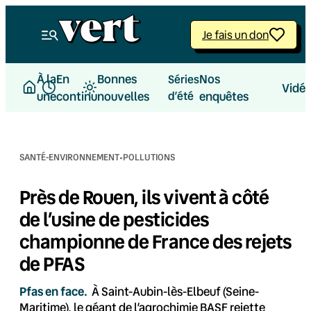
Aller
au
Je fais un don
contenu
À la
En
Bonnes
Nos
Séries
Vidé
une
continu
nouvelles
d’été
enquêtes
·
SANTÉ-ENVIRONNEMENT
POLLUTIONS
Près de Rouen, ils vivent à côté
de l’usine de pesticides
championne de France des rejets
de PFAS
Pfas en face.
À Saint-Aubin-lès-Elbeuf (Seine-
Maritime), le géant de l’agrochimie BASF rejette