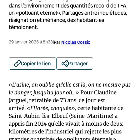
dans l’environnement des quantités record de TFA,
un «polluant éternel». Partagés entre inquiétudes,
résignation et méfiance, des habitant·es
témoignent.
29 janvier 2025 à 8h33
|
Par
Nicolas Cossic
Copier le lien
Partager
«L’usine, on oublie qu’elle est là, on ne mesure pas
le danger, jusqu’au jour où…»
Pour Claudine
Jarguel, retraitée de 73 ans, ce jour est
arrivé.
«Effarée, choquée»
, cette habitante de
Saint-Aubin-lès-Elbeuf (Seine-Maritime) a
appris fin 2024 qu’elle vivait à moins de deux
kilomètres de l’industriel qui rejette les plus
grandes quantités de «polluants éternels»