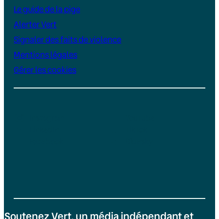
Le guide de la pige
Alerter Vert
Signaler des faits de violence
Mentions légales
Gérer les cookies
Instagram
YouTube
LinkedIn
TikTok
Facebook
Bluesky
Soutenez Vert, un média indépendant et