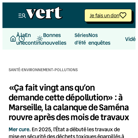
Aller
au
Je fais un don
contenu
À la
En
Bonnes
Nos
Séries
Vidé
une
continu
nouvelles
d’été
enquêtes
·
SANTÉ-ENVIRONNEMENT
POLLUTIONS
«Ça fait vingt ans qu’on
demande cette dépollution» : à
Marseille, la calanque de Saména
rouvre après des mois de travaux
Mer cure.
En 2025, l'État a débuté les travaux de
mise en sécurité des déchets toxiques éparpillés à