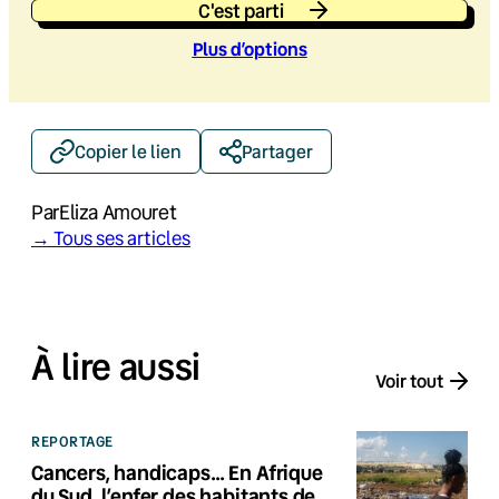
C'est parti
Plus d’option
s
Copier le lien
Partager
Par
Eliza Amouret
→ Tous ses articles
À lire aussi
Voir tout
REPORTAGE
Cancers, handicaps… En Afrique
du Sud, l’enfer des habitants de