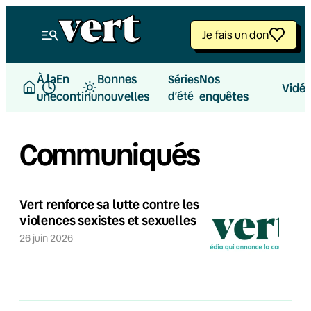
Je fais un don
À la
En
Bonnes
Nos
Séries
Vidé
une
continu
nouvelles
d’été
enquêtes
Communiqués
Vert renforce sa lutte contre les
violences sexistes et sexuelles
26 juin 2026