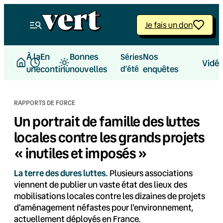
Aller
au
Je fais un don
contenu
À la
En
Bonnes
Nos
Séries
Vidé
une
continu
nouvelles
d’été
enquêtes
RAPPORTS DE FORCE
Un portrait de famille des luttes
locales contre les grands projets
« inutiles et imposés »
La terre des dures luttes.
Plusieurs associations
viennent de publier un vaste état des lieux des
mobilisations locales contre les dizaines de projets
d'aménagement néfastes pour l'environnement,
actuellement déployés en France.