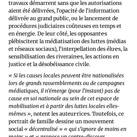
travaux démarrent sans que les autorisations
aient été délivrées, l’opacité de l’information
délivrée au grand public, ou le lancement de
procédures judiciaires coûteuses en temps et
en énergie. De leur côté, les opposant·e·s
plébiscitent la médiatisation des luttes (médias
et réseaux sociaux), l’interpellation des élu·e·s, la
sensibilisation des riverain·e·s, les actions en
justice et la désobéissance civile.
« Si les causes locales peuvent être nationalisées
lors de grands rassemblements ou de campagnes
médiatiques, il n’émerge (pour l’instant) pas de
cause en soi nationale au sein de cet espace de
mobilisation et à partir des luttes locales elles-
mêmes »
, notent les auteur·rice·s. Toutefois, ce
portrait de famille dessine un mouvement
social
« décentralisé »
« qui s’ignore de moins en
moins »
et
« propose un contre-discours