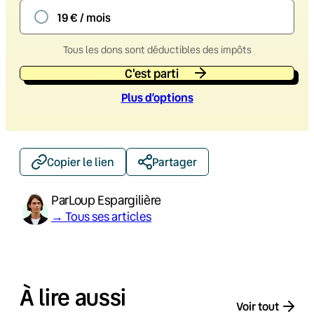
19 € / mois
Tous les dons sont déductibles des impôts
C'est parti
Plus d’option
s
Copier le lien
Partager
Par
Loup Espargilière
→ Tous ses articles
À lire aussi
Voir tout