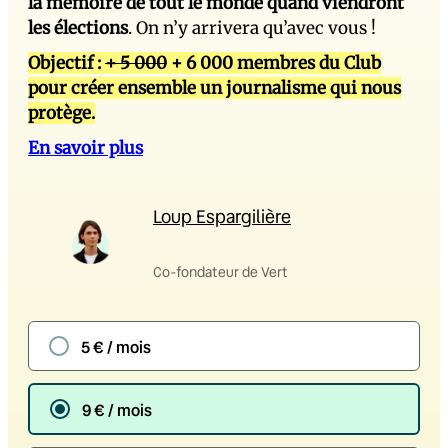
la mémoire de tout le monde quand viendront
les élections
. On n’y arrivera qu’avec vous !
Objectif :
+ 5 000
+ 6 000 membres du Club
pour créer ensemble un journalisme qui nous
protège.
En savoir plus
Loup Espargilière
Co-fondateur de Vert
5 € / mois
9 € / mois