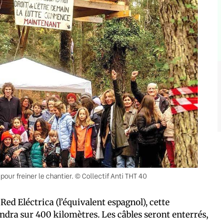
pour freiner le chantier. © Collectif Anti THT 40
Red Eléctrica (l’équivalent espagnol), cette
endra sur 400 kilomètres. Les câbles seront enterrés,