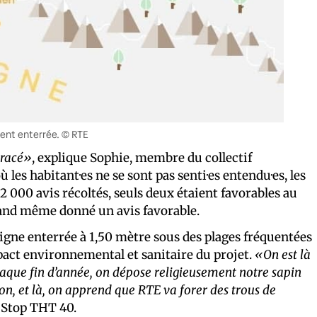
ment enterrée. © RTE
tracé»
, explique Sophie, membre du collectif
les habitant·es ne se sont pas senti·es entendu·es, les
 2 000 avis récoltés, seuls deux étaient favorables au
and même donné un avis favorable.
; ligne enterrée à 1,50 mètre sous des plages fréquentées
mpact environnemental et sanitaire du projet.
«On est là
que fin d’année, on dépose religieusement notre sapin
ion, et là, on apprend que RTE va forer des trous de
 Stop THT 40.