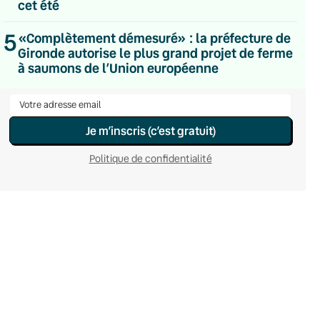
cet été
Hebdomadaire
Le samedi
5
«Complètement démesuré» : la préfecture de
Chaleurs Actuelles
Gironde autorise le plus grand projet de ferme
Une fois par mois
C’était Mieux Après
à saumons de l’Union européenne
Occasionnelle
Je m’inscris (c’est gratuit)
Politique de confidentialité