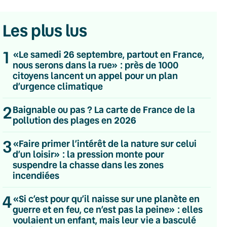
Les plus lus
1
«Le samedi 26 septembre, partout en France,
nous serons dans la rue» : près de 1000
citoyens lancent un appel pour un plan
d’urgence climatique
2
Baignable ou pas ? La carte de France de la
pollution des plages en 2026
3
«Faire primer l’intérêt de la nature sur celui
d’un loisir» : la pression monte pour
suspendre la chasse dans les zones
incendiées
💌 Inscrivez-vous à nos newsletters
4
«Si c’est pour qu’il naisse sur une planète en
guerre et en feu, ce n’est pas la peine» : elles
Quotidienne
voulaient un enfant, mais leur vie a basculé
Du lundi au vendredi