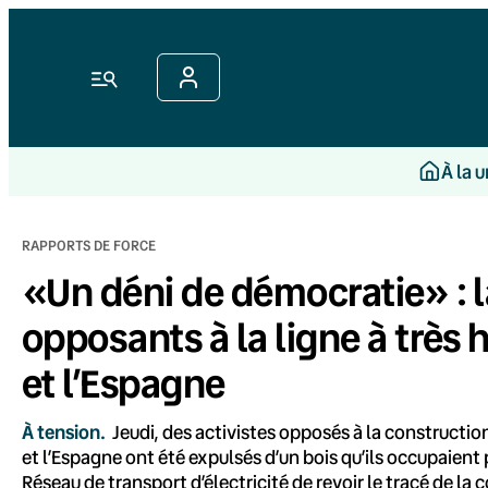
Aller
au
contenu
Menu
À la 
RAPPORTS DE FORCE
«Un déni de démocratie» : l
opposants à la ligne à très 
et l’Espagne
À tension.
Jeudi, des activistes opposés à la construction
et l’Espagne ont été expulsés d’un bois qu’ils occupaient
Réseau de transport d’électricité de revoir le tracé de la