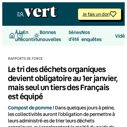
Aller
au
Je fais un don
contenu
À la
En
Bonnes
Nos
Séries
Vidé
une
continu
nouvelles
d’été
enquêtes
RAPPORTS DE FORCE
Le tri des déchets organiques
devient obligatoire au 1er janvier,
mais seul un tiers des Français
est équipé
Compost de pomme !
Dans quelques jours à peine,
les collectivités auront l’obligation de permettre à
leurs administré·es de trier leurs déchets