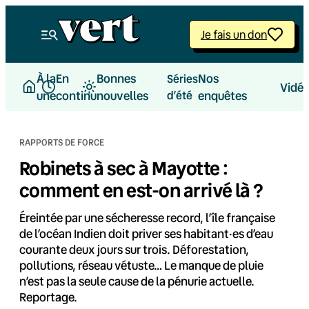
Aller
au
Je fais un don
contenu
À la
En
Bonnes
Nos
Séries
Vidé
une
continu
nouvelles
d’été
enquêtes
RAPPORTS DE FORCE
Robinets à sec à Mayotte :
comment en est-on arrivé là ?
Éreintée par une sécheresse record, l’île française
de l’océan Indien doit priver ses habitant·es d’eau
courante deux jours sur trois. Déforestation,
pollutions, réseau vétuste… Le manque de pluie
n’est pas la seule cause de la pénurie actuelle.
Reportage.