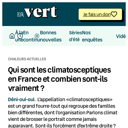
Aller
au
Je fais un don
contenu
À la
En
Bonnes
Nos
Séries
Vidé
une
continu
nouvelles
d’été
enquêtes
CHALEURS ACTUELLES
Qui sont les climatosceptiques
en France et combien sont-ils
vraiment ?
Déni-oui-oui.
L’appellation «climatosceptiques»
est un grand fourre-tout qui regroupe des familles
bien différentes, dont l’organisation Parlons climat
vient de brosser le portrait comme jamais
auparavant. Sont-ils forcément d’extrême droite ?