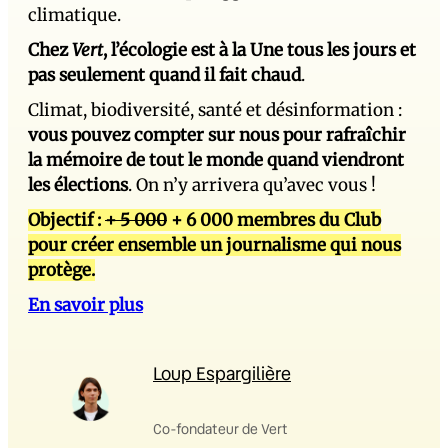
climatique.
Chez
Vert
, l’écologie est à la Une tous les jours et
pas seulement quand il fait chaud
.
Climat, biodiversité, santé et désinformation :
vous pouvez compter sur nous pour rafraîchir
la mémoire de tout le monde quand viendront
les élections
. On n’y arrivera qu’avec vous !
Objectif :
+ 5 000
+ 6 000 membres du Club
pour créer ensemble un journalisme qui nous
protège.
En savoir plus
Loup Espargilière
Co-fondateur de Vert